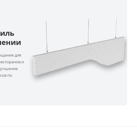
тиль
шении
ощение для
ресторанов и
Улучшение
сов по