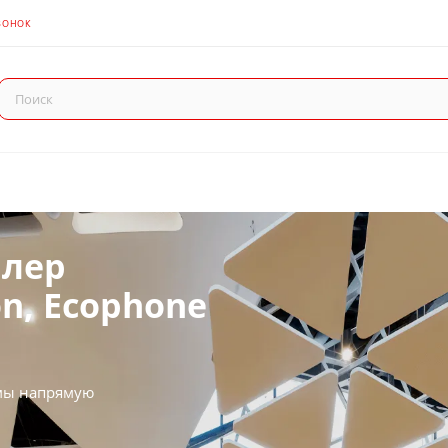
ВОНОК
олочные системы от комп
лер
on, Ecophone
мы напрямую