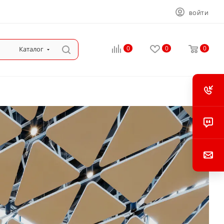
ВОЙТИ
0
0
0
Каталог
ании Авангард по низким 