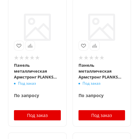
Панель
Панель
металлическая
металлическая
Армстронг PLANKS
Армстронг PLANKS
Board Plain 1200x300
Board Plain 1200x300
Под заказ
Под заказ
мм, белый,
мм, белый,
перфорация Rg1504 с
перфорация Rd1509
По запросу
По запросу
флисом
Под заказ
Под заказ