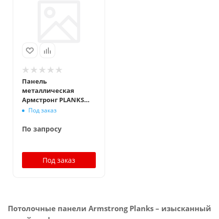
Панель
металлическая
Армстронг PLANKS
Board Plain 2100x300
Под заказ
мм, белый
По запросу
Под заказ
Потолочные панели Armstrong Planks – изысканный