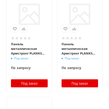
Панель
Панель
металлическая
металлическая
Армстронг PLANKS
Армстронг PLANKS
Board Plain 1800x300
Board Plain 1800x300
Под заказ
Под заказ
мм, белый
мм, белый,
перфорация Rg1504 с
По запросу
По запросу
флисом
Под заказ
Под заказ