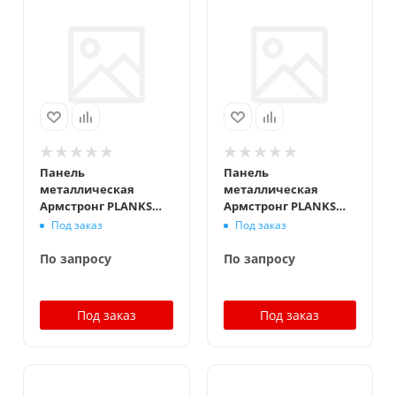
Панель
Панель
металлическая
металлическая
Армстронг PLANKS
Армстронг PLANKS
Board Plain 1500x300
Board Plain 1500x300
Под заказ
Под заказ
мм, белый
мм, белый,
перфорация Rg1504 с
По запросу
По запросу
флисом
Под заказ
Под заказ