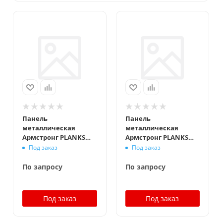
Панель
Панель
металлическая
металлическая
Армстронг PLANKS
Армстронг PLANKS
Board Plain 1200x300
Board Plain Bioguard
Под заказ
Под заказ
мм, белый
1200x300 мм, белый
По запросу
По запросу
Под заказ
Под заказ