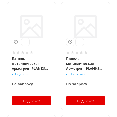
Панель
Панель
металлическая
металлическая
Армстронг PLANKS
Армстронг PLANKS
Board Plain 1200x300
Board Plain 1200x300
Под заказ
Под заказ
мм, белый (GW)
мм, белый,
перфорация Rg1504
По запросу
По запросу
Под заказ
Под заказ