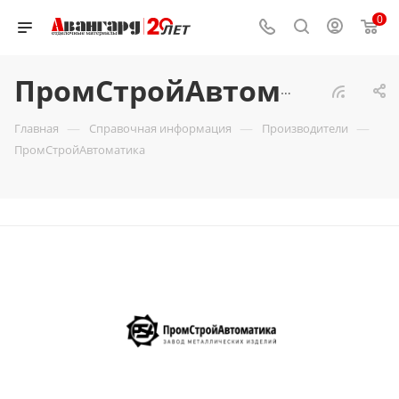
0
ПромСтройАвтоматика
—
—
—
Главная
Справочная информация
Производители
ПромСтройАвтоматика