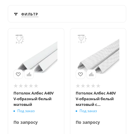
ФИЛЬТР
Потолок Албес A40V
Потолок Албес A40V
V‑образный белый
V‑образный белый
матовый
матовый с
перфорацией
Под заказ
Под заказ
По запросу
По запросу