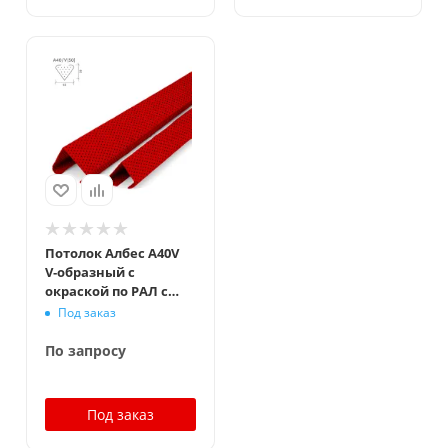
Потолок Албес A40V
V‑образный с
окраской по РАЛ с
перфорацией
Под заказ
По запросу
Под заказ