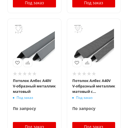
Под заказ
Под заказ
Потолок Албес A40V
Потолок Албес A40V
V‑образный металлик
V‑образный металлик
матовый
матовый с
перфорацией
Под заказ
Под заказ
По запросу
По запросу
Под заказ
Под заказ