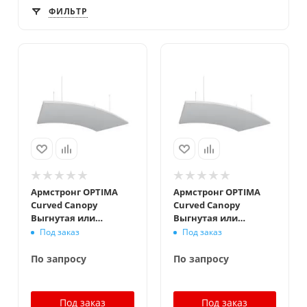
ФИЛЬТР
Армстронг OPTIMA
Армстронг OPTIMA
Curved Canopy
Curved Canopy
Выгнутая или
Выгнутая или
Вогнутая
Вогнутая
Под заказ
Под заказ
1870x1181x30мм,
1870x1181x30мм,
белый
белый
По запросу
По запросу
Под заказ
Под заказ