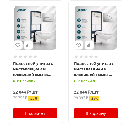
Подвесной унитаз с
Подвесной унитаз с
инсталляцией и
инсталляцией и
клавишей смыва
клавишей смыва
Jaquar Kubix
Jaquar Opal Prime
В наличии
В наличии
22 044
₽
/шт
22 044
₽
/шт
29 392
₽
29 392
₽
-
25
%
-
25
%
В корзину
В корзину