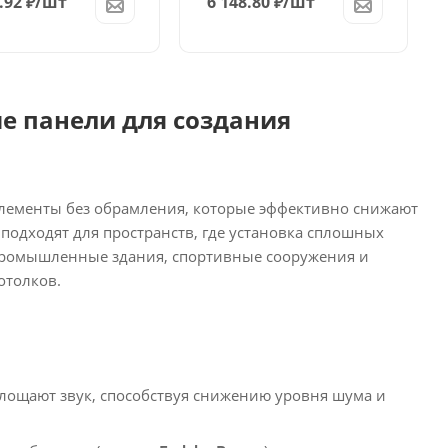
.92
₽
/шт
6 148.80
₽
/шт
е панели для создания
лементы без обрамления, которые эффективно снижают
одходят для пространств, где установка сплошных
 промышленные здания, спортивные сооружения и
толков.​
лощают звук, способствуя снижению уровня шума и