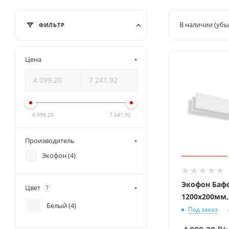
В наличии (убы
ФИЛЬТР
Цена
4 099.20
7 241.92
Производитель
Экофон (
4
)
Экофон Баф
Цвет
?
1200х200мм
Белый (
4
)
Под заказ