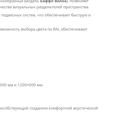
лнообразные (модель
Баффл Волна
), позволяет
честве визуальных разделителей пространства.
подвесных систем, что обеспечивает быструю и
можность выбора цвета по RAL обеспечивают
00 мм и 1200×600 мм.​
пособствующий созданию комфортной акустической