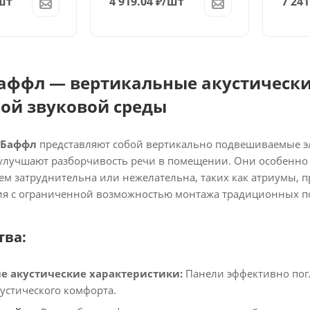
шт
4 919.04
₽
/шт
7 241
аффл — вертикальные акустически
ой звуковой среды
 Баффл
представляют собой вертикально подвешиваемые э
улучшают разборчивость речи в помещении. Они особенно п
ем затруднительна или нежелательна, таких как атриумы,
я с ограниченной возможностью монтажа традиционных по
ва:
е акустические характеристики:
Панели эффективно пог
стического комфорта.​