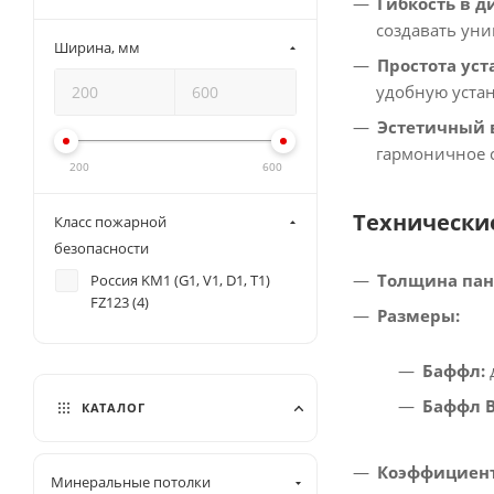
Гибкость в д
создавать уни
Ширина, мм
Простота уст
удобную устан
Эстетичный 
гармоничное с
200
600
Технически
Класс пожарной
безопасности
Толщина пан
Россия KM1 (G1, V1, D1, T1)
FZ123 (
4
)
Размеры:
Баффл:
Баффл В
КАТАЛОГ
Коэффициент
Минеральные потолки