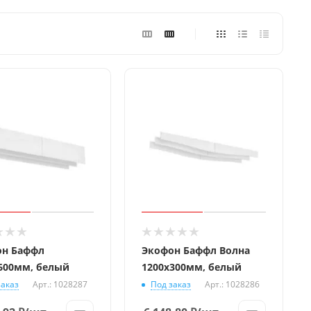
он Баффл
Экофон Баффл Волна
600мм, белый
1200x300мм, белый
заказ
Арт.: 1028287
Под заказ
Арт.: 1028286