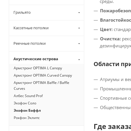
среды.​
Пожаробезоп
Грильято
Влагостойкос
Кассетные потолки
Цвет:
стандар
Очистка:
реко
Реечные потолки
дезинфицирую
Акустические острова
Области пр
Армстронг OPTIMA L Canopy
Армстронг OPTIMA Curved Canopy
Атриумы и вес
Армстронг OPTIMA Baffle / Baffle
Промышленные
Curves
Албес Sound Prof
Спортивные с
Экофон Соло
Общественные
Экофон Баффл
Рокфон Эклипс
Где заказ