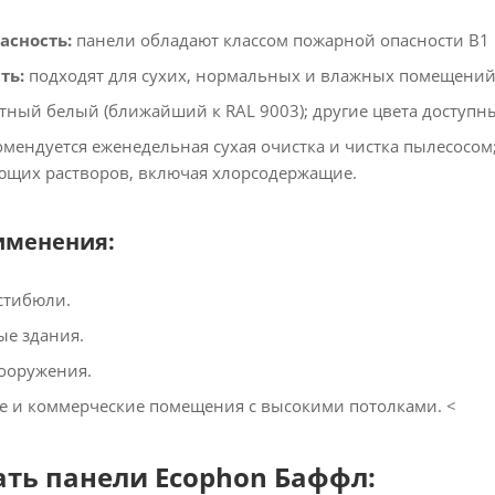
асность:
панели обладают классом пожарной опасности В1 Г
ть:
подходят для сухих, нормальных и влажных помещений в
тный белый (ближайший к RAL 9003); другие цвета доступны 
мендуется еженедельная сухая очистка и чистка пылесосом
щих растворов, включая хлорсодержащие.​
именения:
тибюли.​
 здания.​
ооружения.​
 и коммерческие помещения с высокими потолками.​ <
ать панели Ecophon Баффл: