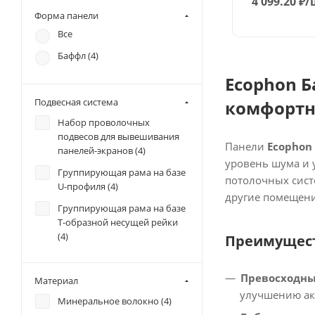
4 099.20
₽
/
Форма панели
Все
Баффл (
4
)
Ecophon Б
Подвесная система
комфортн
Набор проволочных
подвесов для вывешивания
Панели
Ecophon
панелей-экранов (
4
)
уровень шума и 
Группирующая рама на базе
потолочных сист
U-профиля (
4
)
другие помещени
Группирующая рама на базе
Т-образной несущей рейки
(
4
)
Преимущест
Превосходны
Материал
улучшению аку
Минеральное волокно (
4
)