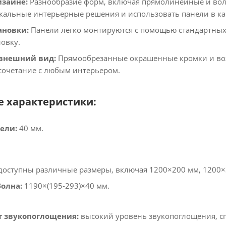
изайне:
Разнообразие форм, включая прямолинейные и во
кальные интерьерные решения и использовать панели в ка
ановки:
Панели легко монтируются с помощью стандартных 
овку.​
внешний вид:
Прямообрезанные окрашенные кромки и воз
очетание с любым интерьером.​
е характеристики:
ели:
40 мм.​
доступны различные размеры, включая 1200×200 мм, 1200×3
олна:
1190×(195-293)×40 мм.​
 звукопоглощения:
высокий уровень звукопоглощения, с