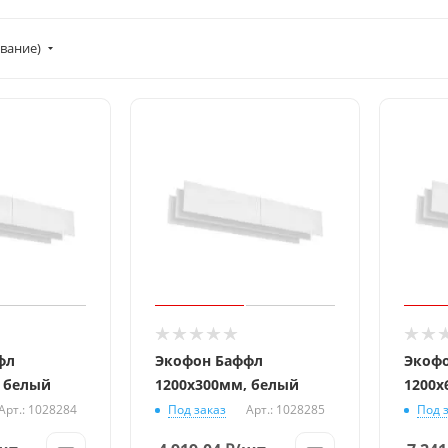
вание)
фл
Экофон Баффл
Экоф
, белый
1200x300мм, белый
1200x
Арт.: 1028284
Под заказ
Арт.: 1028285
Под 