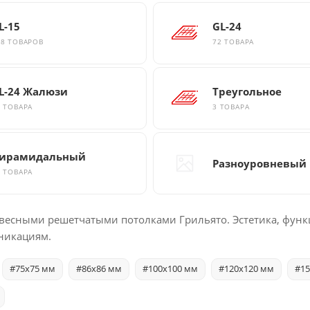
L-15
GL-24
28 ТОВАРОВ
72 ТОВАРА
L-24 Жалюзи
Треугольное
4 ТОВАРА
3 ТОВАРА
ирамидальный
Разноуровневый
2 ТОВАРА
весными решетчатыми потолками Грильято. Эстетика, функ
никациям.
#75x75 мм
#86x86 мм
#100x100 мм
#120x120 мм
#15