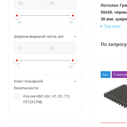
Потолок Гр
50x50, черн
30 мм, шири
30
50
Под заказ
Ширина видимой части, мм
По запросу
5
24
Хит
Совету
Класс пожарной
безопасности
Россия KM1 (G1, V1, D1, T1)
FZ123 (
758
)