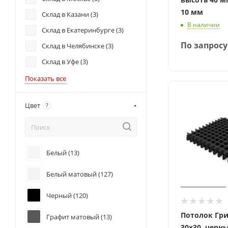
10 мм
Склад в Казани (
3
)
В наличии
Склад в Екатеринбурге (
3
)
По запросу
Склад в Челябинске (
3
)
Склад в Уфе (
3
)
Показать все
Цвет
?
Белый (
13
)
Белый матовый (
127
)
Черный (
120
)
Потолок Гр
Графит матовый (
13
)
30x30, черн