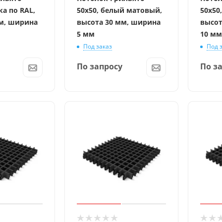
ка по RAL,
50x50, белый матовый,
50x50
м, ширина
высота 30 мм, ширина
высот
5 мм
10 мм
Под заказ
Под 
По запросу
По з