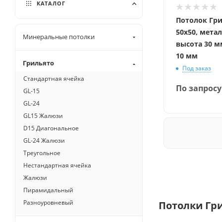
КАТАЛОГ
Потолок Гр
50x50, мета
Минеральные потолки
высота 30 м
10 мм
Грильято
Под заказ
Стандартная ячейка
По запросу
GL-15
GL-24
GL15 Жалюзи
D15 Диагональное
GL-24 Жалюзи
Треугольное
Нестандартная ячейка
Жалюзи
Пирамидальный
Разноуровневый
Потолки Гри