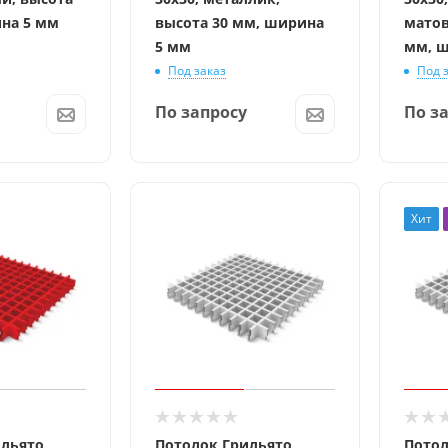
на 5 мм
высота 30 мм, ширина
матов
5 мм
мм, ш
Под заказ
Под 
По запросу
По з
Хит
ильято
Потолок Грильято
Потол