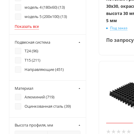
30x30, окрас
модель 4 (180х60) (
13
)
высота 30 м
модель 5 (200х100) (
13
)
5 мм
Показать все
Под заказ
По запросу
Подвесная система
T24 (
96
)
T15 (
211
)
Направляющие (
451
)
Материал
Алюминий (
719
)
Оцинкованная сталь (
39
)
Высота профиля, мм