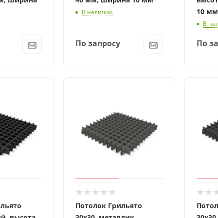
10 мм
В наличии
В на
По запросу
По з
ильято
Потолок Грильято
Потол
ый, высота
30x30, металлик,
30x30