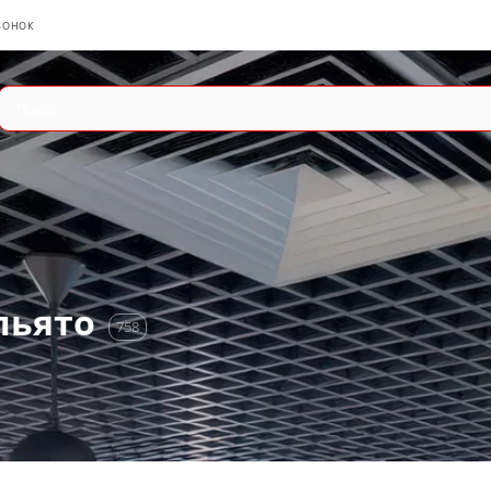
ВОНОК
льято
758