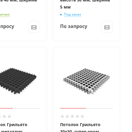
5 мм
личии
Под заказ
апросу
По запросу
ок Грильято
Потолок Грильято
, металлик
30x30, супер-хром,