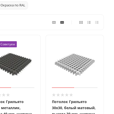
 Окраска по RAL
Советуем
ок Грильято
Потолок Грильято
, металлик,
30x30, белый матовый,
а 40 мм, ширина
высота 30 мм, ширина