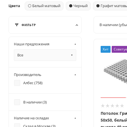
Цвета
⚪ Белый матовый
⚫ Черный
⚫ Графит матов
В наличии (убы
ФИЛЬТР
Наши предложения
Хит
Совету
Все
Производитель
Албес (
758
)
В наличии (
3
)
Потолок Гр
Наличие на складах
50x50, белы
Склад в Москве (
3
)
высота 40 м