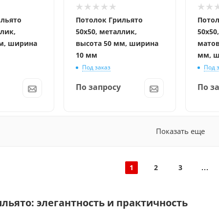
ильято
Потолок Грильято
Потол
ллик,
50x50, металлик,
50x50
м, ширина
высота 50 мм, ширина
матов
10 мм
мм, ш
Под заказ
Под 
По запросу
По з
Показать еще
1
2
3
льято: элегантность и практичность