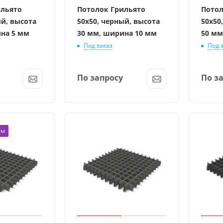
ильято
Потолок Грильято
Потол
ый, высота
50x50, черный, высота
50x50
на 5 мм
30 мм, ширина 10 мм
50 мм
Под заказ
Под 
По запросу
По з
ем