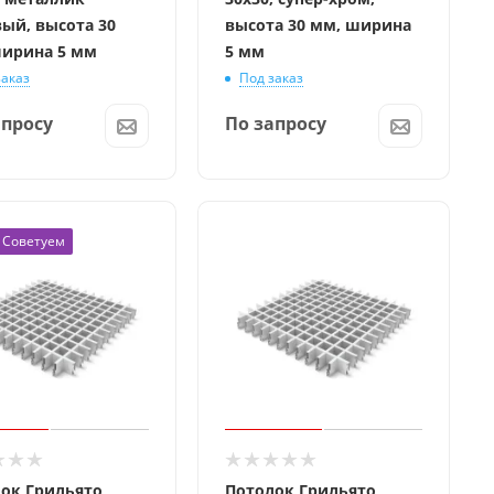
ый, высота 30
высота 30 мм, ширина
ирина 5 мм
5 мм
заказ
Под заказ
апросу
По запросу
Советуем
ок Грильято
Потолок Грильято