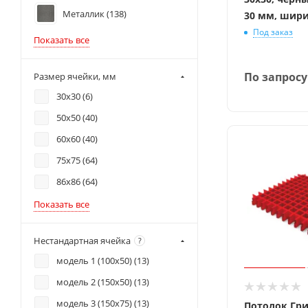
Металлик (
138
)
30 мм, шири
Под заказ
Показать все
По запросу
Размер ячейки, мм
30х30 (
6
)
50x50 (
40
)
60x60 (
40
)
75x75 (
64
)
86x86 (
64
)
Показать все
Нестандартная ячейка
?
модель 1 (100х50) (
13
)
модель 2 (150х50) (
13
)
модель 3 (150х75) (
13
)
Потолок Гр