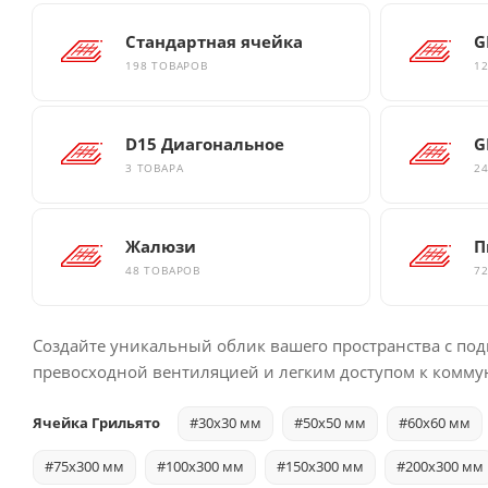
Стандартная ячейка
G
198 ТОВАРОВ
1
D15 Диагональное
G
3 ТОВАРА
2
Жалюзи
П
48 ТОВАРОВ
7
Создайте уникальный облик вашего пространства с под
превосходной вентиляцией и легким доступом к комму
Ячейка Грильято
#30x30 мм
#50x50 мм
#60x60 мм
#75x300 мм
#100x300 мм
#150x300 мм
#200x300 мм