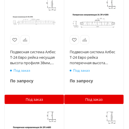
Подвесная система Албес
Подвесная система Албес
T-24 Евро рейка несущая
T-24 Евро рейка
высота профиля 38мм,
поперечная высота
длина 3700мм, металлик
профиля 29мм, длина
Под заказ
Под заказ
матовый
1200мм, металлик
матовый
По запросу
По запросу
Под заказ
Под заказ