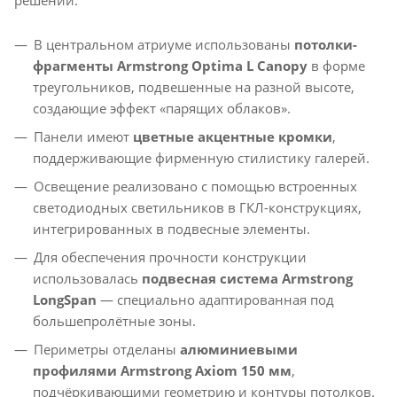
решений:
В центральном атриуме использованы
потолки-
фрагменты Armstrong Optima L Canopy
в форме
треугольников, подвешенные на разной высоте,
создающие эффект «парящих облаков».
Панели имеют
цветные акцентные кромки
,
поддерживающие фирменную стилистику галерей.
Освещение реализовано с помощью встроенных
светодиодных светильников в ГКЛ-конструкциях,
интегрированных в подвесные элементы.
Для обеспечения прочности конструкции
использовалась
подвесная система Armstrong
LongSpan
— специально адаптированная под
большепролётные зоны.
Периметры отделаны
алюминиевыми
профилями Armstrong Axiom 150 мм
,
подчёркивающими геометрию и контуры потолков.